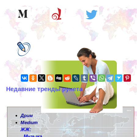
Недавние тренды рунета
Дрим
Medium
ЖЖ:
Музыка