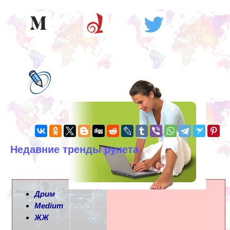
Недавние тренды рунета
Дрим
Medium
ЖЖ