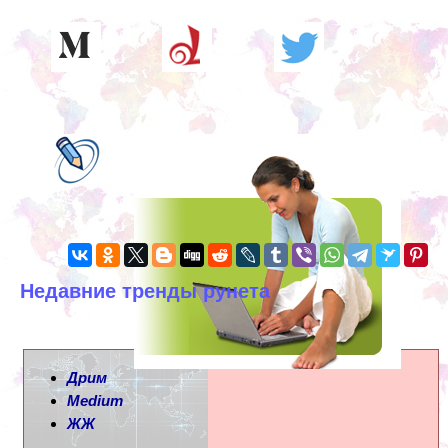
Недавние тренды рунета
Дрим
Medium
ЖЖ