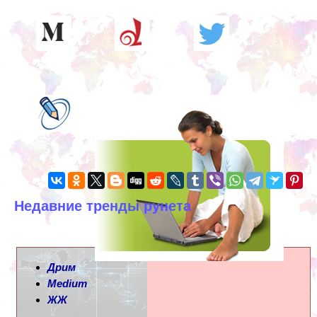
Недавние тренды рунета
Дрим
Medium
ЖЖ