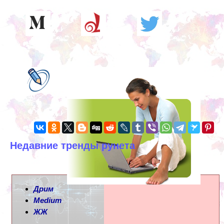
Недавние тренды рунета
Дрим
Medium
ЖЖ