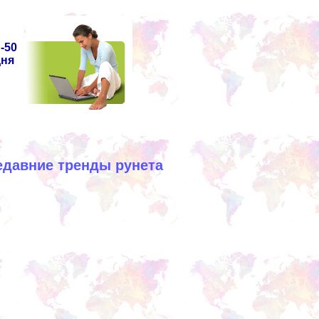
-50
дня
едавние тренды рунета