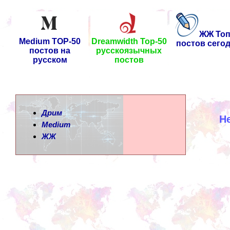
ЖЖ Топ
Medium TOP-50
Dreamwidth Top-50
постов сего
постов на
русскоязычных
русском
постов
Дрим
Н
Medium
ЖЖ