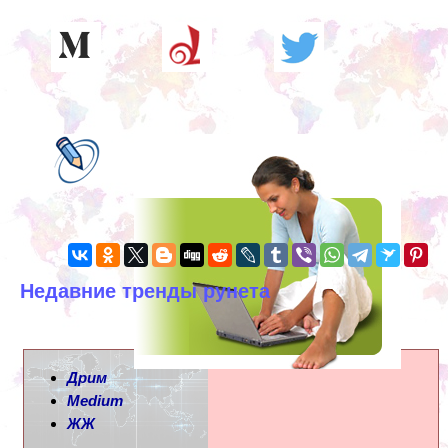
Недавние тренды рунета
Дрим
Medium
ЖЖ