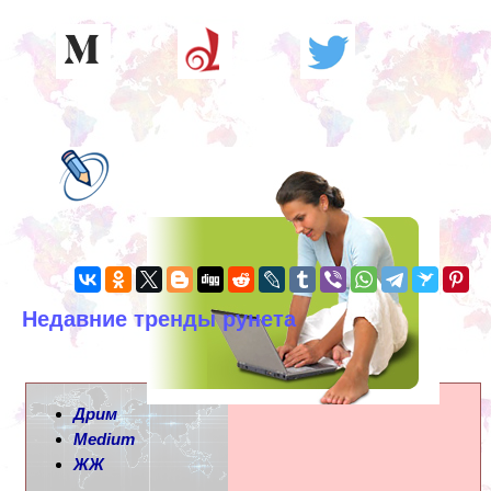
Недавние тренды рунета
Дрим
Medium
ЖЖ