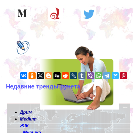
Недавние тренды рунета
Дрим
Medium
ЖЖ:
Музыка