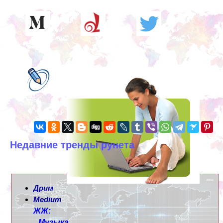
Недавние тренды рунета
Дрим
Medium
ЖЖ:
Музыка