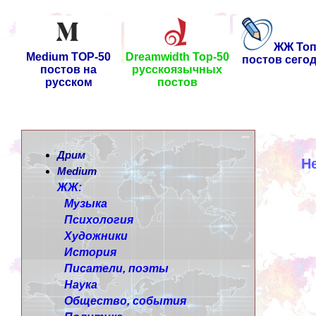
ЖЖ Топ
Medium TOP-50
Dreamwidth Top-50
постов сего
постов на
русскоязычных
русском
постов
Дрим
Н
Medium
ЖЖ:
Музыка
Психология
Художники
История
Писатели, поэты
Наука
Общество, события