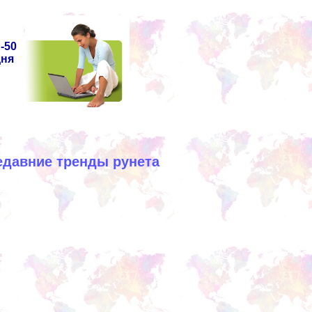
-50
дня
едавние тренды рунета