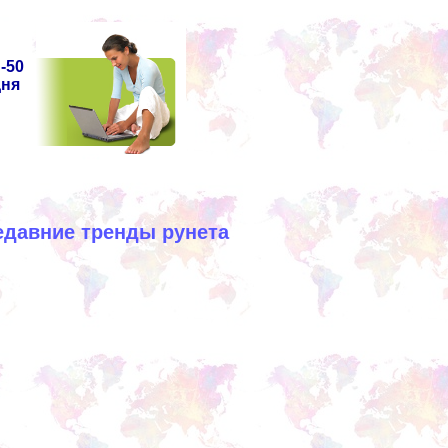
-50
дня
едавние тренды рунета