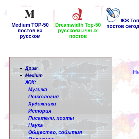
ЖЖ Топ
Medium TOP-50
Dreamwidth Top-50
постов сего
постов на
русскоязычных
русском
постов
Дрим
Н
Medium
ЖЖ:
Музыка
Психология
Художники
История
Писатели, поэты
Наука
Общество, события