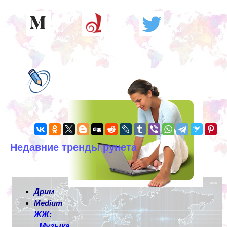
Недавние тренды рунета
Дрим
Medium
ЖЖ:
Музыка