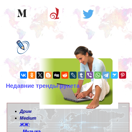
Недавние тренды рунета
Дрим
Medium
ЖЖ:
Музыка