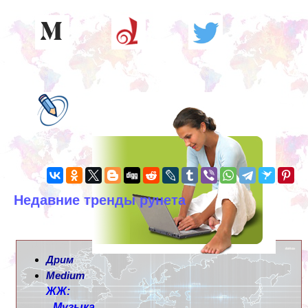
Недавние тренды рунета
Дрим
Medium
ЖЖ:
Музыка