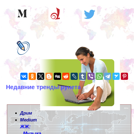
Недавние тренды рунета
Дрим
Medium
ЖЖ:
Музыка