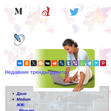
Недавние тренды рунета
Дрим
Medium
ЖЖ:
Музыка