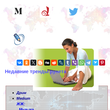
Недавние тренды рунета
Дрим
Medium
ЖЖ:
Музыка