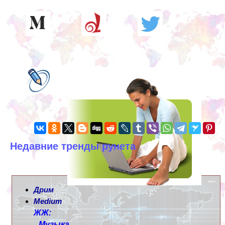
Недавние тренды рунета
Дрим
Medium
ЖЖ:
Музыка