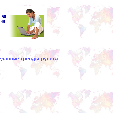
-50
дня
едавние тренды рунета