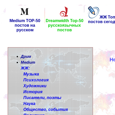
ЖЖ Топ
Medium TOP-50
Dreamwidth Top-50
постов сего
постов на
русскоязычных
русском
постов
Дрим
Н
Medium
ЖЖ:
Музыка
Психология
Художники
История
Писатели, поэты
Наука
Общество, события