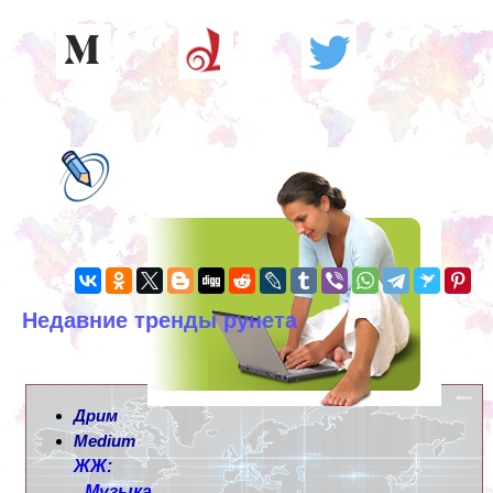
Недавние тренды рунета
Дрим
Medium
ЖЖ:
Музыка