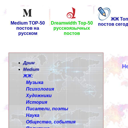
ЖЖ Топ
Medium TOP-50
Dreamwidth Top-50
постов сего
постов на
русскоязычных
русском
постов
Дрим
Н
Medium
ЖЖ:
Музыка
Психология
Художники
История
Писатели, поэты
Наука
Общество, события