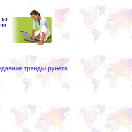
-50
дня
едавние тренды рунета