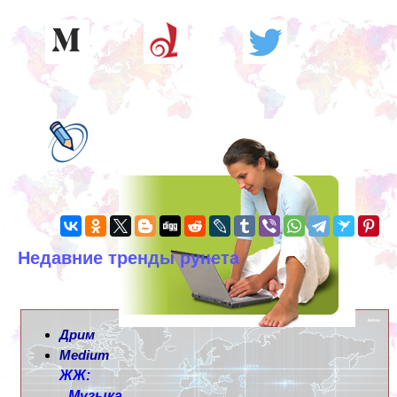
Недавние тренды рунета
Дрим
Medium
ЖЖ:
Музыка