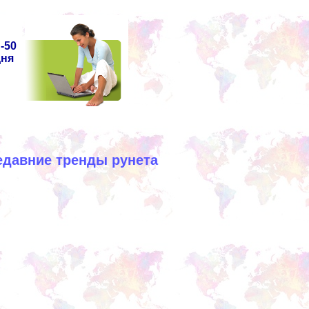
-50
дня
едавние тренды рунета