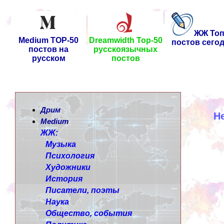
ЖЖ Топ
Medium TOP-50
Dreamwidth Top-50
постов сего
постов на
русскоязычных
русском
постов
Дрим
Н
Medium
ЖЖ:
Музыка
Психология
Художники
История
Писатели, поэты
Наука
Общество, события