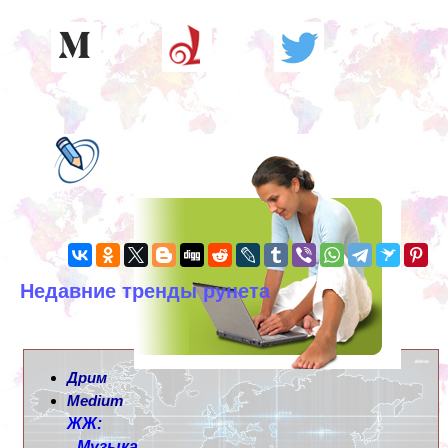
Недавние тренды рунета
Дрим
Medium
ЖЖ:
Музыка