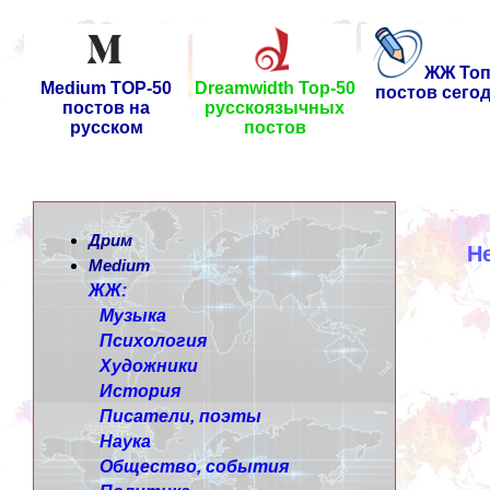
ЖЖ Топ
Medium TOP-50
Dreamwidth Top-50
постов сего
постов на
русскоязычных
русском
постов
Дрим
Н
Medium
ЖЖ:
Музыка
Психология
Художники
История
Писатели, поэты
Наука
Общество, события