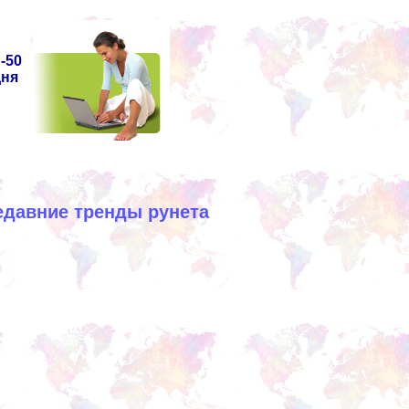
-50
дня
едавние тренды рунета