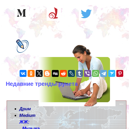
Недавние тренды рунета
Дрим
Medium
ЖЖ:
Музыка