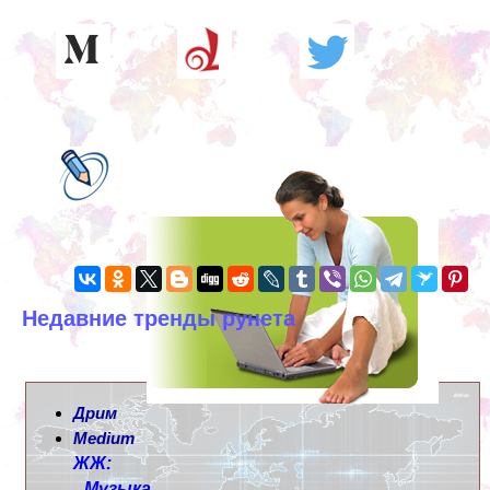
Недавние тренды рунета
Дрим
Medium
ЖЖ:
Музыка