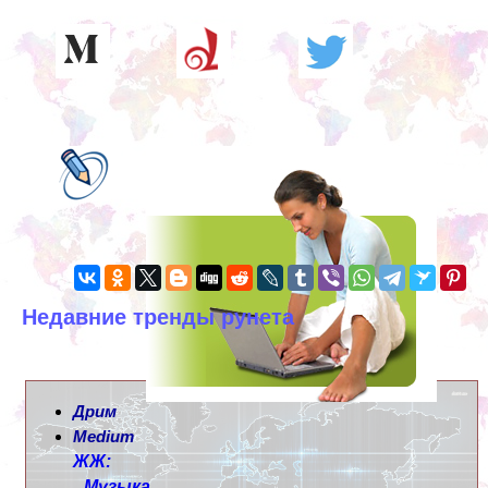
Недавние тренды рунета
Дрим
Medium
ЖЖ:
Музыка