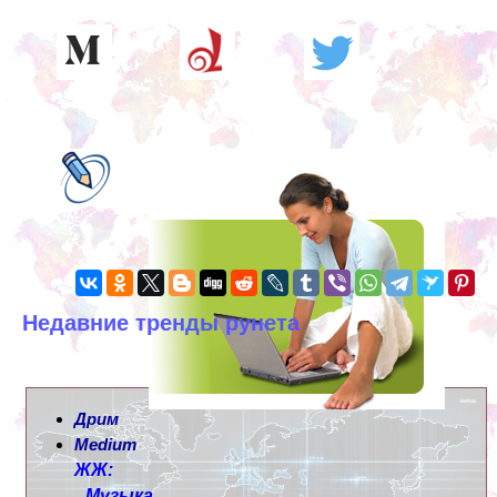
Недавние тренды рунета
Дрим
Medium
ЖЖ:
Музыка