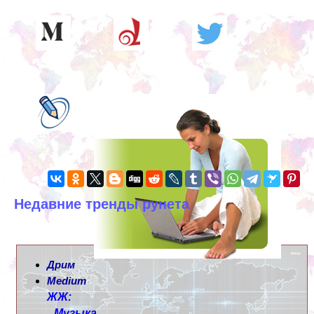
Недавние тренды рунета
Дрим
Medium
ЖЖ:
Музыка