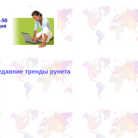
-50
дня
едавние тренды рунета