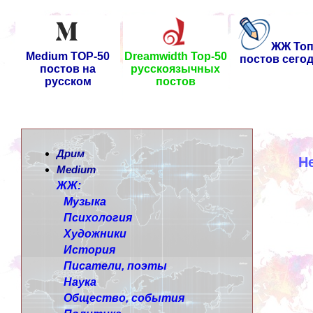
ЖЖ Топ
Medium TOP-50
Dreamwidth Top-50
постов сего
постов на
русскоязычных
русском
постов
Дрим
Н
Medium
ЖЖ:
Музыка
Психология
Художники
История
Писатели, поэты
Наука
Общество, события