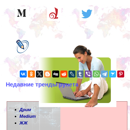
Недавние тренды рунета
Дрим
Medium
ЖЖ