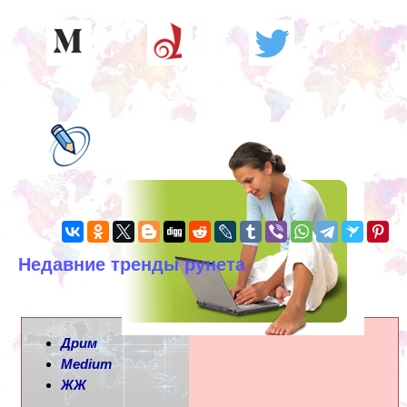
Недавние тренды рунета
Дрим
Medium
ЖЖ