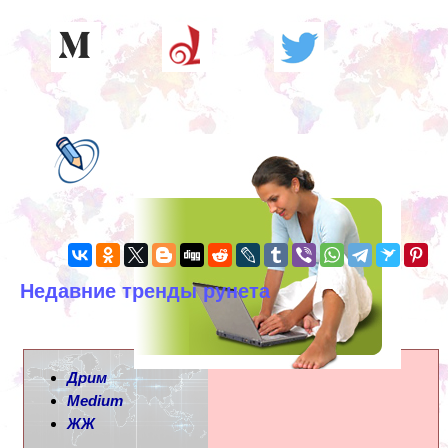
Недавние тренды рунета
Дрим
Medium
ЖЖ