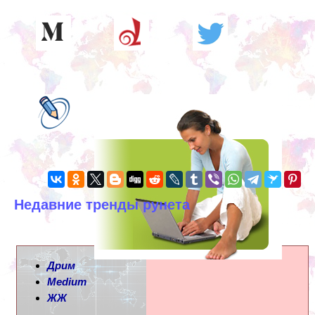
Недавние тренды рунета
Дрим
Medium
ЖЖ