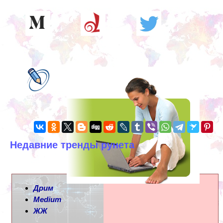
Недавние тренды рунета
Дрим
Medium
ЖЖ