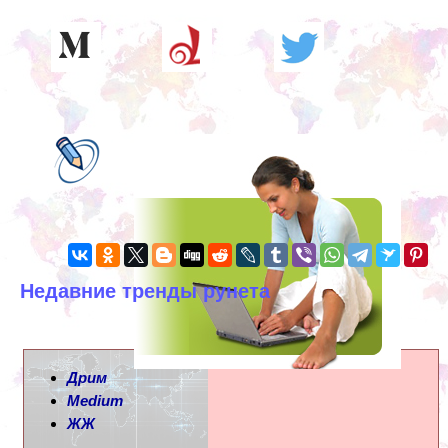
Недавние тренды рунета
Дрим
Medium
ЖЖ