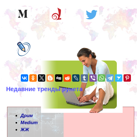
Недавние тренды рунета
Дрим
Medium
ЖЖ