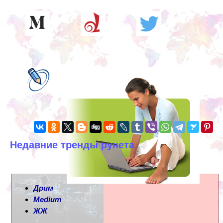
Недавние тренды рунета
Дрим
Medium
ЖЖ