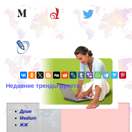
Недавние тренды рунета
Дрим
Medium
ЖЖ