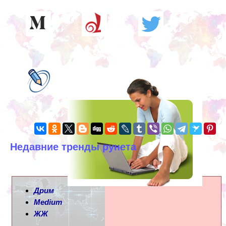
Недавние тренды рунета
Дрим
Medium
ЖЖ