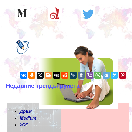
Недавние тренды рунета
Дрим
Medium
ЖЖ