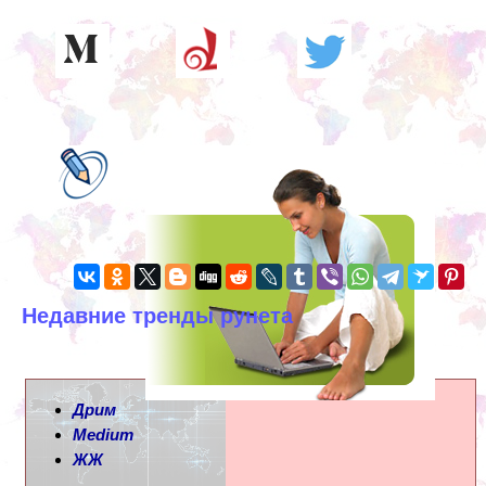
Недавние тренды рунета
Дрим
Medium
ЖЖ