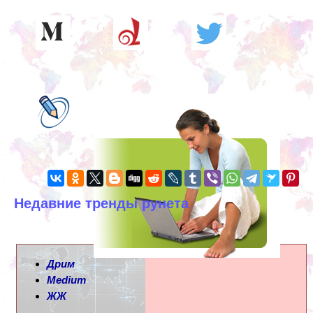
Недавние тренды рунета
Дрим
Medium
ЖЖ