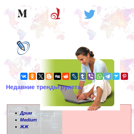
Недавние тренды рунета
Дрим
Medium
ЖЖ