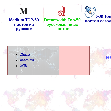
ЖЖ Топ
Medium TOP-50
Dreamwidth Top-50
постов сего
постов на
русскоязычных
русском
постов
Дрим
Н
Medium
ЖЖ