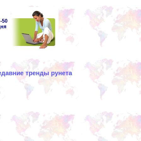
-50
дня
едавние тренды рунета