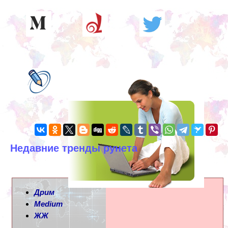
Недавние тренды рунета
Дрим
Medium
ЖЖ