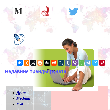
Недавние тренды рунета
Дрим
Medium
ЖЖ