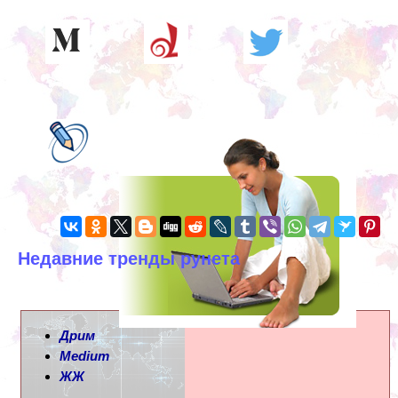
Недавние тренды рунета
Дрим
Medium
ЖЖ